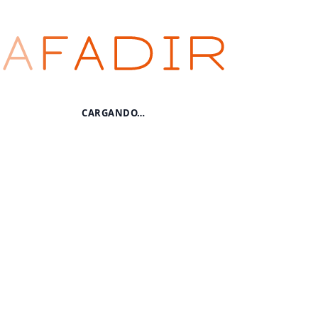
Área
de
socios
AFADIR
CARGANDO…