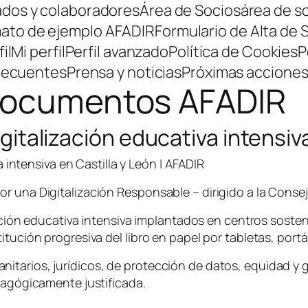
ados y colaboradores
Área de Socios
área de s
ato de ejemplo AFADIR
Formulario de Alta de 
il
Mi perfil
Perfil avanzado
Política de Cookies
P
recuentes
Prensa y noticias
Próximas accione
ocumentos AFADIR
digitalización educativa intensiv
a intensiva en Castilla y León | AFADIR
 una Digitalización Responsable – dirigido a la Conseje
ización educativa intensiva implantados en centros sost
itución progresiva del libro en papel por tabletas, por
tarios, jurídicos, de protección de datos, equidad y 
dagógicamente justificada.