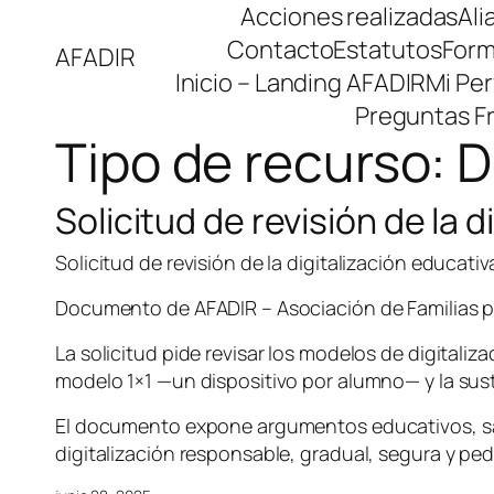
Saltar
Acciones realizadas
Ali
al
Contacto
Estatutos
Form
AFADIR
contenido
Inicio – Landing AFADIR
Mi Perf
Preguntas F
Tipo de recurso:
D
Solicitud de revisión de la 
Solicitud de revisión de la digitalización educativ
Documento de AFADIR – Asociación de Familias por
La solicitud pide revisar los modelos de digital
modelo 1×1 —un dispositivo por alumno— y la sust
El documento expone argumentos educativos, sani
digitalización responsable, gradual, segura y pe