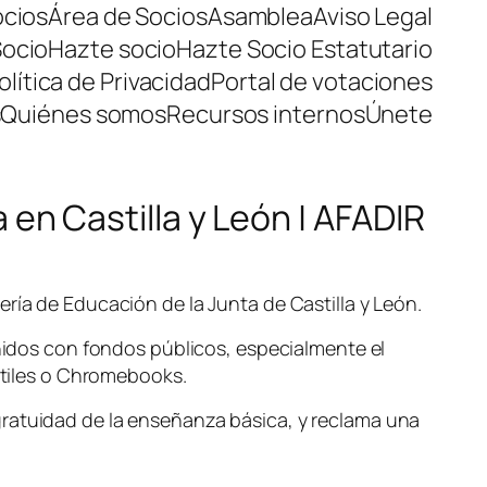
ocios
Área de Socios
Asamblea
Aviso Legal
Socio
Hazte socio
Hazte Socio Estatutario
olítica de Privacidad
Portal de votaciones
s
Quiénes somos
Recursos internos
Únete
a en Castilla y León | AFADIR
ría de Educación de la Junta de Castilla y León.
enidos con fondos públicos, especialmente el
tátiles o Chromebooks.
gratuidad de la enseñanza básica, y reclama una