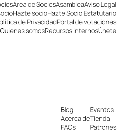
ocios
Área de Socios
Asamblea
Aviso Legal
Socio
Hazte socio
Hazte Socio Estatutario
olítica de Privacidad
Portal de votaciones
s
Quiénes somos
Recursos internos
Únete
Blog
Eventos
Acerca de
Tienda
FAQs
Patrones