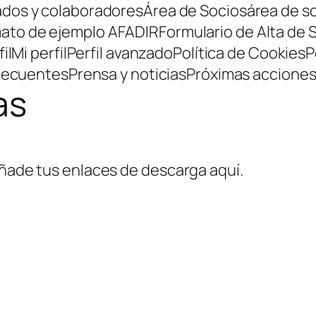
ados y colaboradores
Área de Socios
área de s
ato de ejemplo AFADIR
Formulario de Alta de 
il
Mi perfil
Perfil avanzado
Política de Cookies
P
recuentes
Prensa y noticias
Próximas accione
as
añade tus enlaces de descarga aquí.