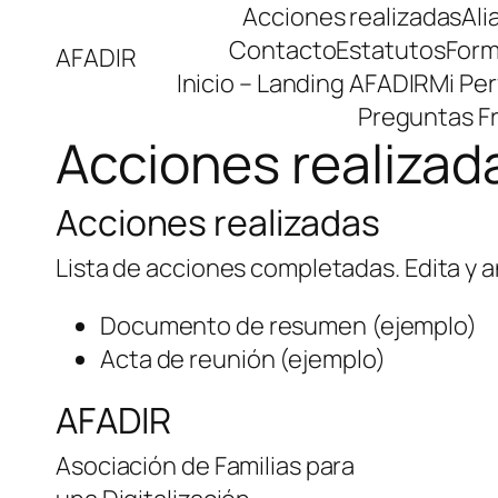
Saltar
Acciones realizadas
Ali
al
Contacto
Estatutos
Form
AFADIR
contenido
Inicio – Landing AFADIR
Mi Perf
Preguntas F
Acciones realizad
Acciones realizadas
Lista de acciones completadas. Edita y 
Documento de resumen (ejemplo)
Acta de reunión (ejemplo)
AFADIR
Asociación de Familias para