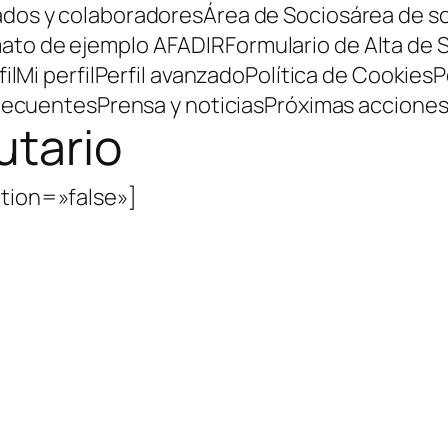
ados y colaboradores
Área de Socios
área de s
ato de ejemplo AFADIR
Formulario de Alta de 
il
Mi perfil
Perfil avanzado
Política de Cookies
P
recuentes
Prensa y noticias
Próximas accione
utario
ption=»false»]