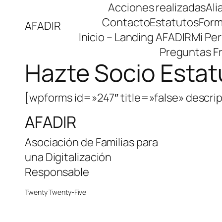
Saltar
Acciones realizadas
Ali
al
Contacto
Estatutos
Form
AFADIR
contenido
Inicio – Landing AFADIR
Mi Perf
Preguntas F
Hazte Socio Estat
[wpforms id=»247″ title=»false» descri
AFADIR
Asociación de Familias para
una Digitalización
Responsable
Twenty Twenty-Five