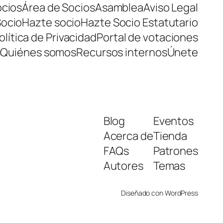
ocios
Área de Socios
Asamblea
Aviso Legal
Socio
Hazte socio
Hazte Socio Estatutario
olítica de Privacidad
Portal de votaciones
s
Quiénes somos
Recursos internos
Únete
Blog
Eventos
Acerca de
Tienda
FAQs
Patrones
Autores
Temas
Diseñado con
WordPress